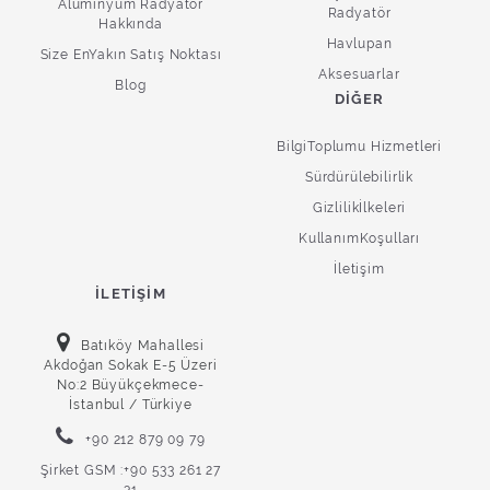
Alüminyum Radyatör
Radyatör
Hakkında
Havlupan
Size EnYakın Satış Noktası
Aksesuarlar
Blog
DIĞER
BilgiToplumu Hizmetleri
Sürdürülebilirlik
Gizlilikİlkeleri
KullanımKoşulları
İletişim
İLETIŞIM
Batıköy Mahallesi
Akdoğan Sokak E-5 Üzeri
No:2 Büyükçekmece-
İstanbul / Türkiye
+90 212 879 09 79
Şirket GSM :+90 533 261 27
31