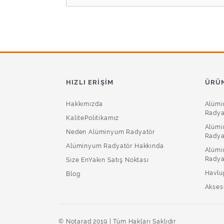
HIZLI ERIŞIM
ÜRÜN
Hakkımızda
Alüm
Radya
KalitePolitikamız
Alümi
Neden Alüminyum Radyatör
Radya
Alüminyum Radyatör Hakkında
Alümi
Radya
Size EnYakın Satış Noktası
Havlu
Blog
Akses
© Notarad 2019 | Tüm Hakları Saklıdır