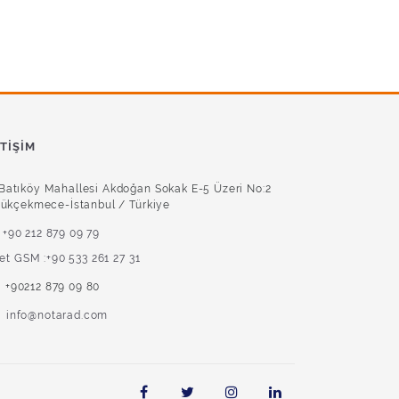
ETIŞIM
Batıköy Mahallesi Akdoğan Sokak E-5 Üzeri No:2
ükçekmece-İstanbul / Türkiye
+90 212 879 09 79
ket GSM :+90 533 261 27 31
+90212 879 09 80
info@notarad.com