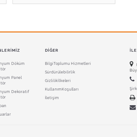
LERIMIZ
DIĞER
İL
inyum Döküm
BilgiToplumu Hizmetleri
tör
Büy
Sürdürülebilirlik
nyum Panel
Gizlilikİlkeleri
tör
Şir
KullanımKoşulları
nyum Dekoratif
tör
İletişim
pan
uarlar