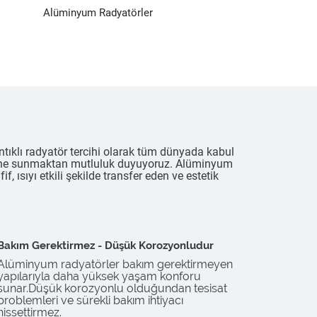
Alüminyum Radyatörler
ntıklı radyatör tercihi olarak tüm dünyada kabul
lerine sunmaktan mutluluk duyuyoruz. Alüminyum
 ısıyı etkili şekilde transfer eden ve estetik
Bakım Gerektirmez - Düşük Korozyonludur
Alüminyum radyatörler bakım gerektirmeyen
yapılarıyla daha yüksek yaşam konforu
sunar.Düşük korozyonlu olduğundan tesisat
problemleri ve sürekli bakım ihtiyacı
hissettirmez.