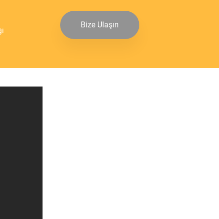
Bize Ulaşın
ği