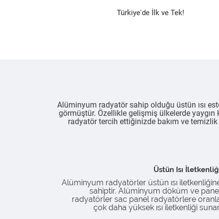
Türkiye'de İlk ve Tek!
Alüminyum radyatör sahip olduğu üstün ısı estet
görmüştür. Özellikle gelişmiş ülkelerde yaygı
radyatör tercih ettiğinizde bakım ve temizlik
Üstün Isı İletkenliğ
Alüminyum radyatörler üstün ısı iletkenliğin
sahiptir. Alüminyum döküm ve pane
radyatörler sac panel radyatörlere oranl
çok daha yüksek ısı iletkenliği sunar