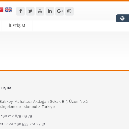
İLETİŞİM
ETIŞIM
Batıköy Mahallesi Akdoğan Sokak E-5 Üzeri No:2
ükçekmece-İstanbul / Türkiye
+90 212 879 09 79
ket GSM :+90 533 261 27 31