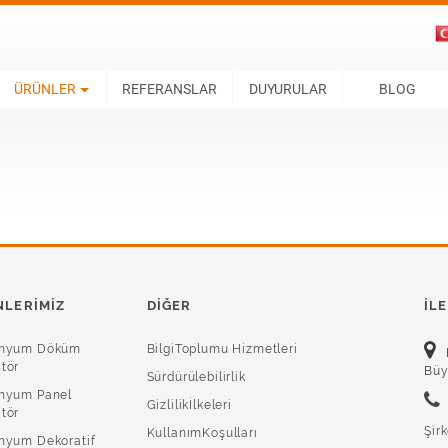
ÜRÜNLER
REFERANSLAR
DUYURULAR
BLOG
LERIMIZ
DIĞER
İL
inyum Döküm
BilgiToplumu Hizmetleri
tör
Büy
Sürdürülebilirlik
nyum Panel
Gizlilikİlkeleri
tör
Şir
KullanımKoşulları
nyum Dekoratif