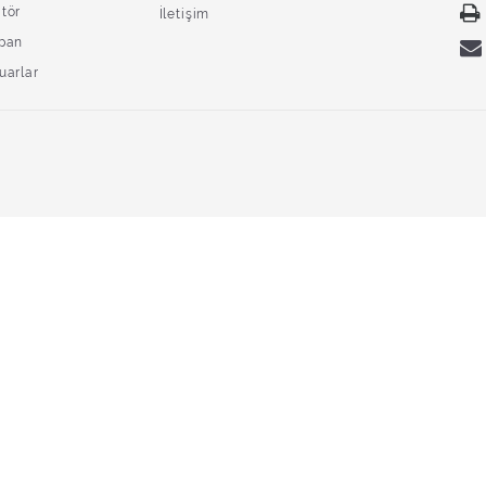
tör
İletişim
pan
uarlar