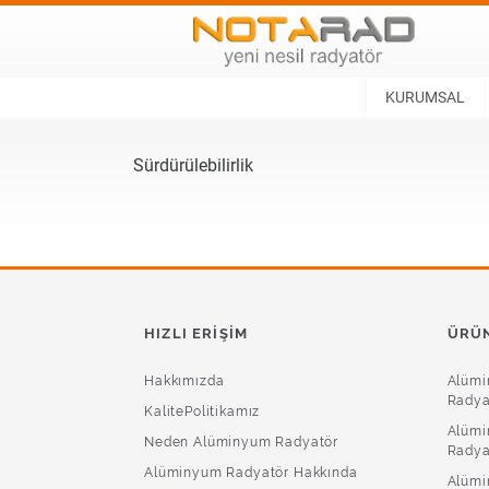
KURUMSAL
Sürdürülebilirlik
HIZLI ERIŞIM
ÜRÜN
Hakkımızda
Alüm
Radya
KalitePolitikamız
Alümi
Neden Alüminyum Radyatör
Radya
Alüminyum Radyatör Hakkında
Alümi