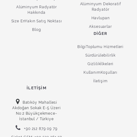
Alüminyum Dekoratif
Alüminyum Radyatör
Radyatör
Hakkında
Havlupan
Size EnYakın Satış Noktası
Aksesuarlar
Blog
DIĞER
BilgiToplumu Hizmetleri
Sürdürülebilirlik
Gizlilikİlkeleri
KullanımKoşulları
İletişim
İLETIŞIM
Batıköy Mahallesi
Akdoğan Sokak E-5 Üzeri
No:2 Büyükçekmece-
İstanbul / Türkiye
+90 212 879 09 79