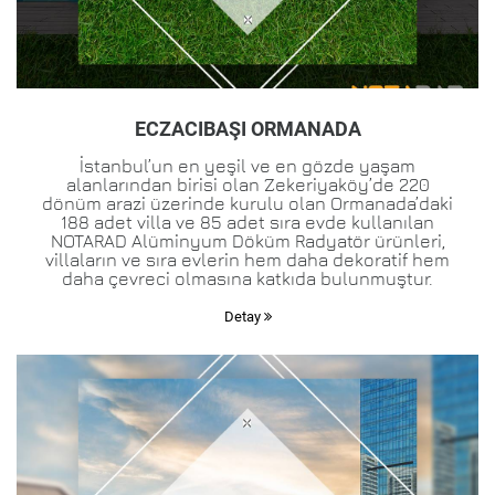
ECZACIBAŞI ORMANADA
İstanbul’un en yeşil ve en gözde yaşam
alanlarından birisi olan Zekeriyaköy’de 220
dönüm arazi üzerinde kurulu olan Ormanada’daki
188 adet villa ve 85 adet sıra evde kullanılan
NOTARAD Alüminyum Döküm Radyatör ürünleri,
villaların ve sıra evlerin hem daha dekoratif hem
daha çevreci olmasına katkıda bulunmuştur.
Detay
