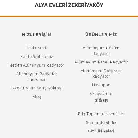
ALYA EVLERİ ZEKERİYAKÖY
HIZLI ERIŞIM
ÜRÜNLERIMIZ
Hakkımızda
Alüminyum Döküm
Radyatör
KalitePolitikamız
Alüminyum Panel Radyatör
Neden Alüminyum Radyatör
Alüminyum Dekoratif
Alüminyum Radyatör
Radyatör
Hakkında
Havlupan
Size EnYakın Satış Noktası
Aksesuarlar
Blog
DIĞER
BilgiToplumu Hizmetleri
Sürdürülebilirlik
Gizlilikİlkeleri