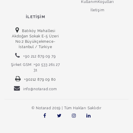
KullanımKoşulları
İletişim
İLETIŞIM
Batıköy Mahallesi
Akdoğan Sokak E-5 Üzeri
No:2 Büyükçekmece-
İstanbul / Türkiye
+90 212 879 09 79
Şirket GSM :+90 533 261 27
31
+90212 879 09 80
info@notarad.com
© Notarad 2019 | Tüm Hakları Saklıdır